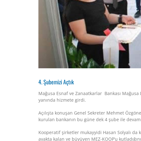
4. Şubemizi Açtık
Mağusa Esnaf ve Zanaatkarlar Bankası Mağusa 
yanında hizmete girdi.
Açılışta konuşan Genel Sekreter Mehmet Özgöne
kurulan bankanın bu güne dek 4 şube ile devam e
Kooperatif şirketler mukayyidi Hasan Solyalı d
ayakta kalan ve büyüyen MEZ-KOOP’u kutladığını 