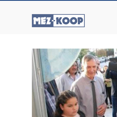
Skip
to
content
View
Larger
Image